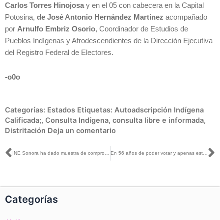
Carlos Torres Hinojosa
y en el 05 con cabecera en la Capital
Potosina,
de José Antonio Hernández Martínez
acompañado
por
Arnulfo Embriz Osorio
, Coordinador de Estudios de
Pueblos Indígenas y Afrodescendientes de la Dirección Ejecutiva
del Registro Federal de Electores.
-o0o
Categorías:
Estados
Etiquetas:
Autoadscripción Indígena
Calificada;
,
Consulta Indígena
,
consulta libre e informada
,
Distritación
Deja un comentario
Ant
S
INE Sonora ha dado muestra de compromiso y profesionalismo técnico, logístico y operativo: Martín Faz Mora
En 56 años de poder votar y apenas estamos logrando paridad para ser votadas en igualdad de condiciones: Norma De La Cruz con Adriana Pérez Cañedo
Categorías