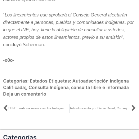
“
Los lineamientos que aprobará el Consejo General afectarán
directamente a personas, pueblos y comunidades indígenas, por
lo que el INE, hoy, tiene la obligación de consultar a ustedes,
actores propios de estos lineamientos, previo a su emisión
”,
concluyó Scherman.
-o0o-
Categorías:
Estados
Etiquetas:
Autoadscripción Indígena
Calificada;
,
Consulta Indígena
,
consulta libre e informada
Deja un comentario
Ant
S
El INE continúa avance en los trabajos de distritación federal y local en el país: Lorenzo Córdova
Artículo escrito por Dania Ravel, Consejera Electoral del INE, titulado: «Voto presencial en embajadas y consulados: avances para el voto migrante», publicado en El Heraldo de México
Categorías