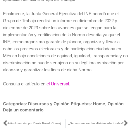
Finalmente, la Junta General Ejecutiva del INE acordó que el
Grupo de Trabajo rendirá un informe en diciembre de 2022 y
diciembre de 2023 sobre los avances que se tengan para la
implementación y certificación de la Norma descrita ya que el
INE, como organismo garante de planear, organizar y llevar a
cabo los procesos electorales y de participación ciudadana en
México bajo condiciones de equidad, igualdad, transparencia y no
discriminación no puede ser ajeno en su legítima aspiración por
alcanzar y garantizar los fines de dicha Norma.
Consulta el artículo en
el Universal.
Categorías:
Discursos y Opinión
Etiquetas:
Home
,
Opinión
Deja un comentario
Ant
S
Artículo escrito por Dania Ravel, Consejera Electoral del INE, titulado: «Voto presencial en embajadas y consulados: avances para el voto migrante», publicado en El Heraldo de México
¿Sabes qué son los distritos electorales?