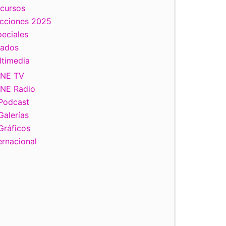
scursos
ecciones 2025
eciales
tados
ltimedia
INE TV
INE Radio
Podcast
Galerías
Gráficos
ernacional
iente