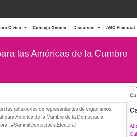
tura Cívica
Consejo General
Discursos
ABC Electoral
para las Américas de la Cumbre
TE
Cu
Ca
on las reflexiones de representantes de organismos
nal para América de la Cumbre de la Democracia
toral. #SummitDemocraciaElectoral
Al 
Cul