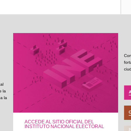
Con
for
ciu
al
 la
a la
ACCEDE AL SITIO OFICIAL DEL
INSTITUTO NACIONAL ELECTORAL