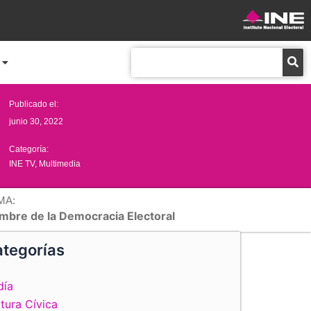
Buscar
Publicado el:
junio 30, 2022
Categoría:
INE TV
,
Multimedia
MA:
mbre de la Democracia Electoral
tegorías
día
tura Cívica