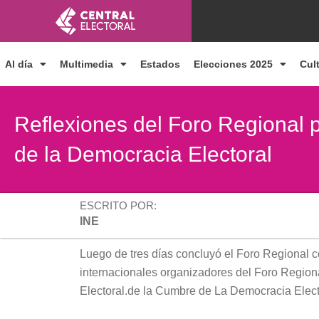
Ir
al
contenido
Al día
Multimedia
Estados
Elecciones 2025
Cul
Reflexiones del Foro Regional 
de la Democracia Electoral
ESCRITO POR:
INE
Luego de tres días concluyó el Foro Regional c
internacionales organizadores del Foro Regio
Electoral.de la Cumbre de La Democracia Elec