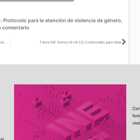
s:
Protocolo para la atención de violencia de género
,
n comentario
Sigu
¿Cómo funciona el protocolo para la atención en materia de Violencia Política en Razón de Género?
Tritura INE Sonora 16 mil 122 Credenciales para Votar
Con
for
ciu
al