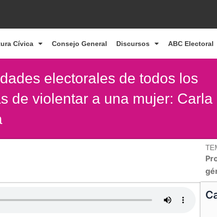
tura Cívica
Consejo General
Discursos
ABC Electoral
idades electorales de todos los
as de violentar a una mujer: Carla
a
TE
Pro
gé
Ca