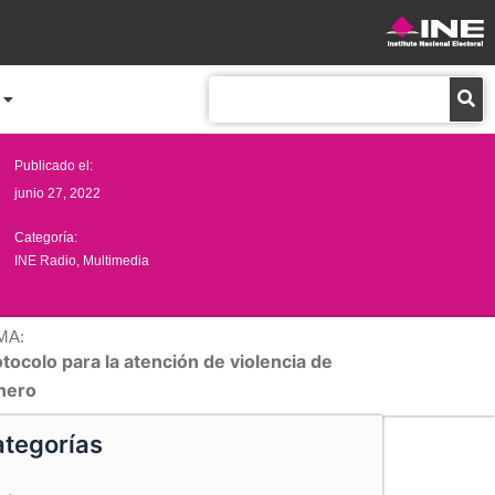
Buscar
Publicado el:
junio 27, 2022
Categoría:
INE Radio
,
Multimedia
MA:
tocolo para la atención de violencia de
nero
tegorías