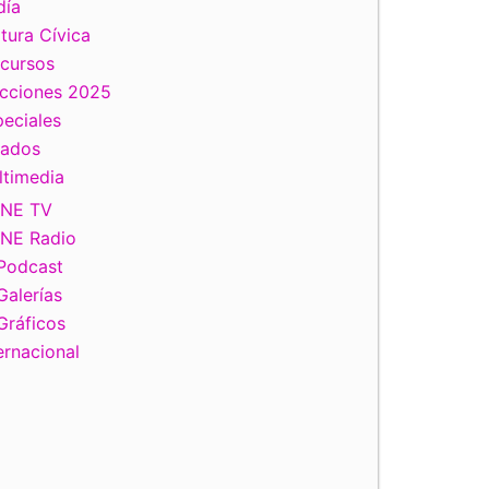
día
tura Cívica
scursos
ecciones 2025
eciales
tados
ltimedia
INE TV
INE Radio
Podcast
Galerías
Gráficos
ernacional