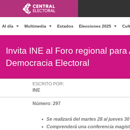
Ir
al
contenido
Al día
Multimedia
Estados
Elecciones 2025
Cul
Invita INE al Foro regional par
Democracia Electoral
ESCRITO POR:
INE
Número: 297
Se realizará del martes 28 al jueves 30
Comprenderá una conferencia magistral