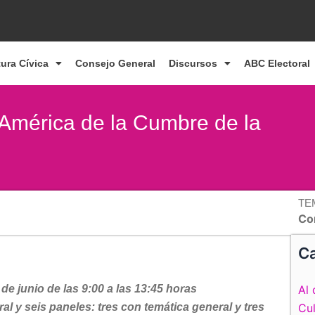
tura Cívica
Consejo General
Discursos
ABC Electoral
a América de la Cumbre de la
TE
Co
Ca
 de junio de las 9:00 a las 13:45 horas
Al 
 y seis paneles: tres con temática general y tres
Cul