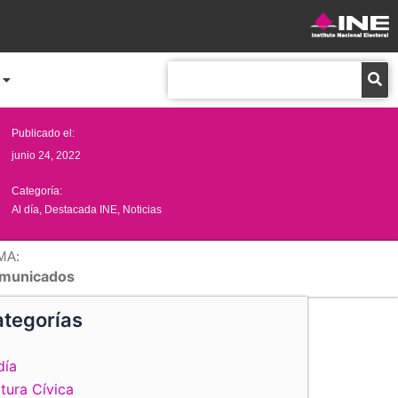
Buscar
Publicado el:
junio 24, 2022
Categoría:
Al día
,
Destacada INE
,
Noticias
MA:
municados
tegorías
día
tura Cívica