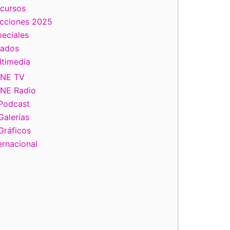
scursos
ecciones 2025
eciales
tados
ltimedia
INE TV
INE Radio
Podcast
Galerías
Gráficos
ernacional