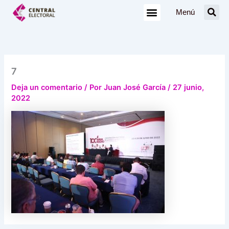
Ir
Menú
al
contenido
7
Deja un comentario
/ Por
Juan José García
/
27 junio,
2022