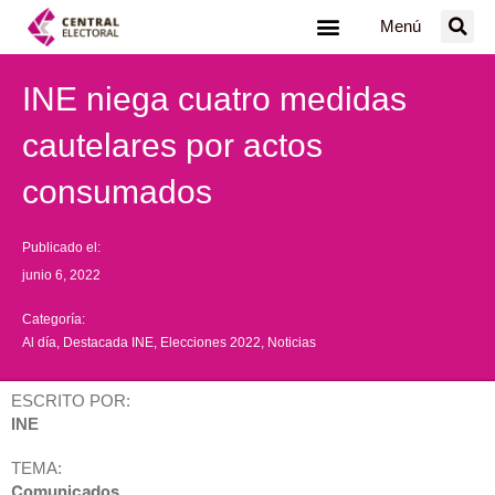
Ir
Menú
al
contenido
INE niega cuatro medidas
cautelares por actos
consumados
Publicado el:
junio 6, 2022
Categoría:
Al día
,
Destacada INE
,
Elecciones 2022
,
Noticias
ESCRITO POR:
INE
TEMA:
Comunicados