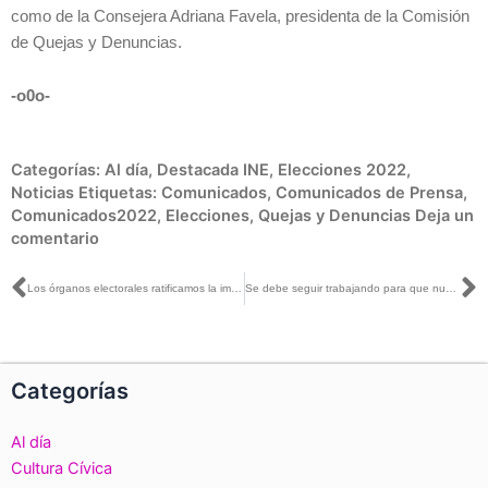
como de la Consejera Adriana Favela, presidenta de la Comisión
de Quejas y Denuncias.
-o0o-
Categorías:
Al día
,
Destacada INE
,
Elecciones 2022
,
Noticias
Etiquetas:
Comunicados
,
Comunicados de Prensa
,
Comunicados2022
,
Elecciones
,
Quejas y Denuncias
Deja un
comentario
Ant
S
Los órganos electorales ratificamos la importancia y la valía: Lorenzo Córdova con Adriana Pérez Cañedo
Se debe seguir trabajando para que nunca más haya una elección donde una mujer no sea candidata: Carla Humphrey con Adriana Delgado
Categorías
Al día
Cultura Cívica