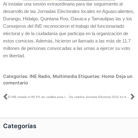
Al instalar una sesión extraordinaria para dar seguimiento al
desarrollo de las Jornadas Electorales locales en Aguascalientes,
Durango, Hidalgo, Quintana Roo, Oaxaca y Tamaulipas las y los
Consejeros del INE reconocieron el trabajo del funcionariado
electoral y de la ciudadanía que participa en la organización de
estos comicios. Además, hicieron un llamado a las más de 11.7
millones de personas convocadas a las urnas a ejercer su voto
en libertad.
Categorías:
INE Radio
,
Multimedia
Etiquetas:
Home
Deja un
comentario
Ant
S
El INE instala el 99.5% de casillas para las #Elecciones2022
Se celebra Jornada Electoral 2022 en Aguascalientes, Durango, Hidalgo, Oaxaca, Quintana Roo y Tamaulipas
Categorías