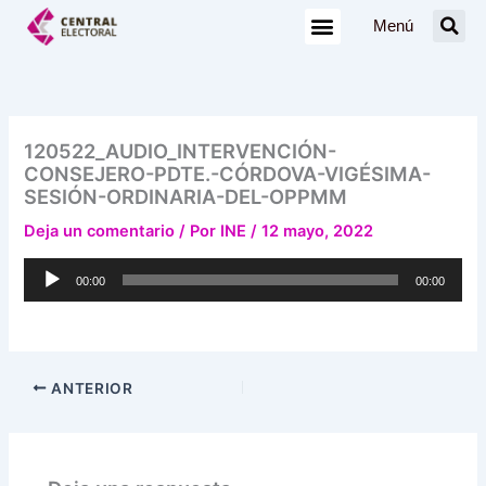
Ir
Menú
al
contenido
120522_AUDIO_INTERVENCIÓN-
CONSEJERO-PDTE.-CÓRDOVA-VIGÉSIMA-
SESIÓN-ORDINARIA-DEL-OPPMM
Deja un comentario
/ Por
INE
/
12 mayo, 2022
Reproductor
00:00
00:00
de
audio
ANTERIOR