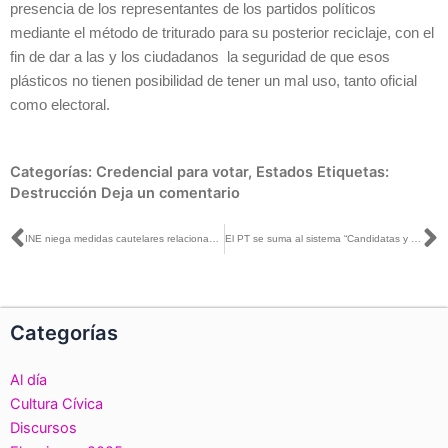
presencia de los representantes de los partidos políticos
mediante el método de triturado para su posterior reciclaje, con el
fin de dar a las y los ciudadanos la seguridad de que esos
plásticos no tienen posibilidad de tener un mal uso, tanto oficial
como electoral.
Categorías:
Credencial para votar
,
Estados
Etiquetas:
Destrucción
Deja un comentario
Ant
S
INE niega medidas cautelares relacionadas con calumnia en el marco del proceso electoral de Durango y concede cautelares respecto a spot del PAN en contra del candidato a la gubernatura de Morena en Tamaulipas
El PT se suma al sistema “Candidatas y Candidatos, Conóceles”de cara a las #Elecciones2022MX
Categorías
Al día
Cultura Cívica
Discursos