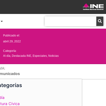
Buscar
Publicado el:
abril 29, 2022
Categoría:
Al día
,
Destacada INE
,
Especiales
,
Noticias
MA:
municados
tegorías
día
tura Cívica