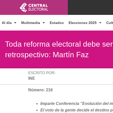
Ir
al
contenido
Al día
Multimedia
Estados
Elecciones 2025
Cul
Toda reforma electoral debe ser
retrospectivo: Martín Faz
ESCRITO POR:
INE
Número: 216
Imparte Conferencia “Evolución del m
El voto de la gente decide el destino p