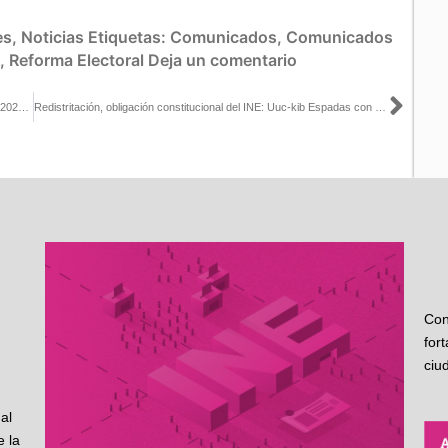
es
,
Noticias
Etiquetas:
Comunicados
,
Comunicados
,
Reforma Electoral
Deja un comentario
Sigu
Se realiza elección para el cabildo infantil de Tlajomulco de Zúñiga 2022: INE Jalisco
Redistritación, obligación constitucional del INE: Uuc-kib Espadas con Rodrigo Menéndez
Con
for
ciu
al
 la