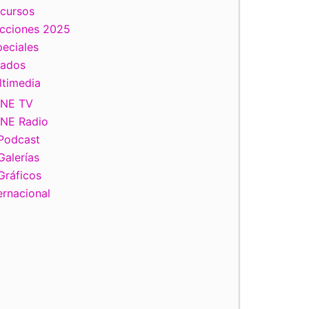
scursos
ecciones 2025
eciales
tados
ltimedia
INE TV
INE Radio
Podcast
Galerías
Gráficos
ernacional