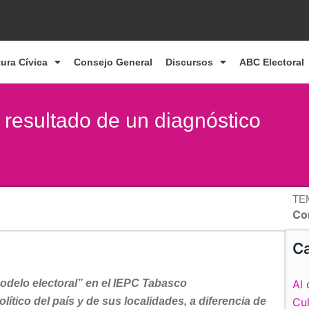
tura Cívica
Consejo General
Discursos
ABC Electoral
 resultado de un diagnóstico
TE
Co
Ca
odelo electoral” en el IEPC Tabasco
Al 
olítico del país y de sus localidades, a diferencia de
Cul