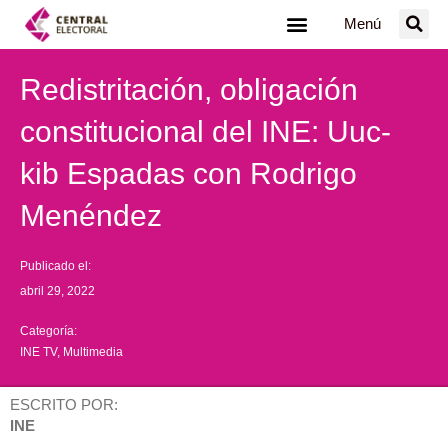
Ir
Menú
al
contenido
Redistritación, obligación
constitucional del INE: Uuc-
kib Espadas con Rodrigo
Menéndez
Publicado el:
abril 29, 2022
Categoría:
INE TV
,
Multimedia
ESCRITO POR:
INE