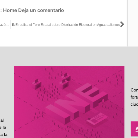
s:
Home
Deja un comentario
Sigu
Central Electoral: Protocolo de Atención a la Violencia Política en Razón de Género
INE realiza el Foro Estatal sobre Distritación Electoral en Aguascalientes
Con
for
ciu
al
 la
a la