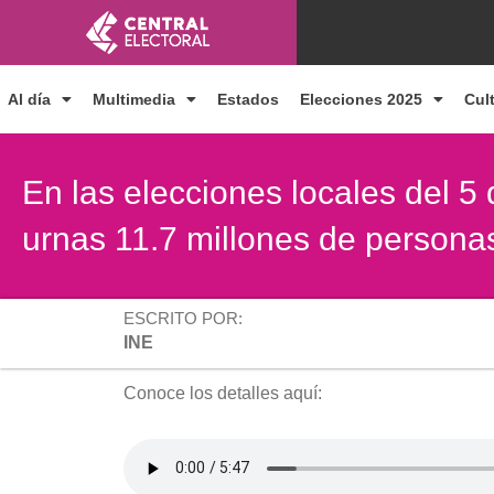
Ir
al
contenido
Al día
Multimedia
Estados
Elecciones 2025
Cul
En las elecciones locales del 5 
urnas 11.7 millones de persona
ESCRITO POR:
INE
Conoce los detalles aquí: