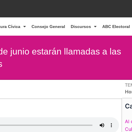
tura Cívica
Consejo General
Discursos
ABC Electoral
de junio estarán llamadas a las
s
TE
Ho
Ca
Al 
Cul