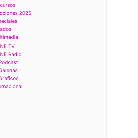
scursos
ecciones 2025
eciales
tados
ltimedia
INE TV
INE Radio
Podcast
Galerías
Gráficos
ernacional