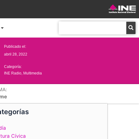
Buscar
Publicado el:
abril 28, 2022
Categoría:
INE Radio
,
Multimedia
MA:
me
tegorías
día
tura Cívica