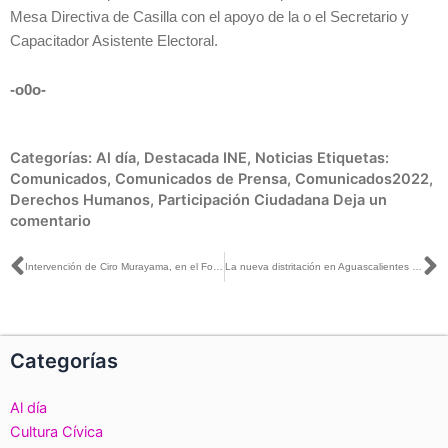
Mesa Directiva de Casilla con el apoyo de la o el Secretario y
Capacitador Asistente Electoral.
-o0o-
Categorías:
Al día
,
Destacada INE
,
Noticias
Etiquetas:
Comunicados
,
Comunicados de Prensa
,
Comunicados2022
,
Derechos Humanos
,
Participación Ciudadana
Deja un
comentario
Ant
S
Intervención de Ciro Murayama, en el Foro sobre la Distritación Electoral Nacional 2021-2023, Aguascalientes
La nueva distritación en Aguascalientes se forja en la verdad, la exigencia y el diálogo con los diversos actores de la sociedad: Ignacio Ruelas
Categorías
Al día
Cultura Cívica