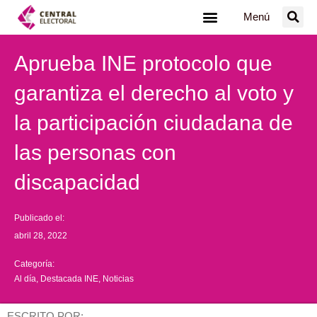
Ir
Menú
al
contenido
Aprueba INE protocolo que
garantiza el derecho al voto y
la participación ciudadana de
las personas con
discapacidad
Publicado el:
abril 28, 2022
Categoría:
Al día
,
Destacada INE
,
Noticias
ESCRITO POR: