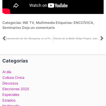
Categorías:
INE TV
,
Multimedia
Etiquetas:
ENCCÍVICA
,
Seminarios
Deja un comentario
Ant
S
Intervención de Ciro Murayama, en el Foro Estatal de Distritación Nacional Electoral 2021-2023, en Yucatán
Informe de la Misión Delian Project, sobre el proceso de Revocación de Mandato
Categorías
Al día
Cultura Cívica
Discursos
Elecciones 2025
Especiales
Estados