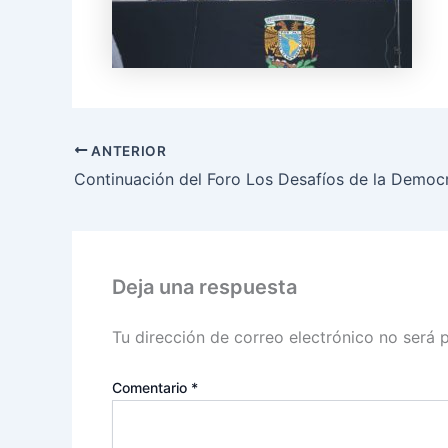
ANTERIOR
Deja una respuesta
Tu dirección de correo electrónico no será 
Comentario
*