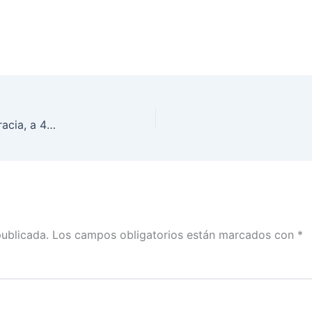
Continuación del Foro Los Desafíos de la Democracia, a 45 años de la Reforma Política de 1977
publicada.
Los campos obligatorios están marcados con
*