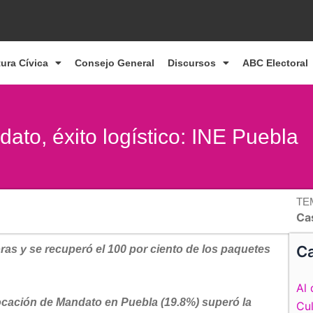
tura Cívica
Consejo General
Discursos
ABC Electoral
to, éxito logístico: INE Puebla
TE
Cas
Ca
ras y se recuperó el 100 por ciento de los paquetes
Al 
ocación de Mandato en Puebla (19.8%) superó la
Cul