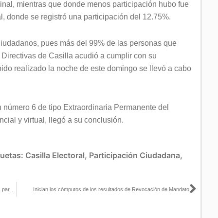
minal, mientras que donde menos participación hubo fue
l, donde se registró una participación del 12.75%.
ciudadanos, pues más del 99% de las personas que
irectivas de Casilla acudió a cumplir con su
do realizado la noche de este domingo se llevó a cabo
ón número 6 de tipo Extraordinaria Permanente del
ial y virtual, llegó a su conclusión.
quetas:
Casilla Electoral
,
Participación Ciudadana
,
Sigu
Si bien fueron menos casillas que en otros ejercicios, hubo boletas para que votara todo mundo: Ciro Murayama con Sergio Sarmiento y Lupita Juárez
Inician los cómputos de los resultados de Revocación de Mandato