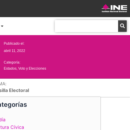
Buscar
Publicado el:
abril 11, 2022
Categoría:
Estados
,
Voto y Elecciones
MA:
illa Electoral
tegorías
día
tura Cívica