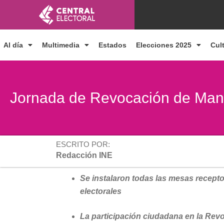
Ir
al
contenido
Al día
Multimedia
Estados
Elecciones 2025
Cul
Jornada de Revocación de Manda
ESCRITO POR:
Redacción INE
Se instalaron todas las mesas recepto
electorales
La participación ciudadana en la Rev