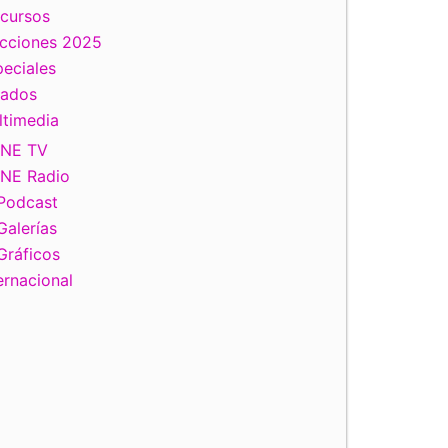
scursos
ecciones 2025
eciales
tados
ltimedia
INE TV
INE Radio
Podcast
Galerías
Gráficos
ernacional