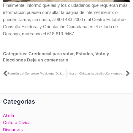
Finalmente, informó que las y los ciudadanos que requieran más
información pueden consultar la página de internet ine.mx o
pueden llamar, sin costo, al 800 433 2000 o al Centro Estatal de
Consulta Electoral y Orientación Ciudadana en el estado de
Durango, marcando el 618-813-9467.
Categorías:
Credencial para votar
,
Estados
,
Voto y
Elecciones
Deja un comentario
Ant
S
Reunión del Consejero Presidente Dr. Lorenzo Córdova Vianello con visitantes extranjeros de la OEA
Inicia en Chiapas la distribución y entrega de paquetes electorales para la Jornada de Revocación de Mandato
Categorías
Al día
Cultura Cívica
Discursos