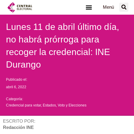
Ir
Menú
al
contenido
Lunes 11 de abril último día,
no habrá prórroga para
recoger la credencial: INE
Durango
Publicado el:
abril 6, 2022
Categoría:
Credencial para votar
,
Estados
,
Voto y Elecciones
ESCRITO POR:
Redacción INE