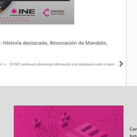
s:
Historia destacada
,
Revocación de Mandato
,
Sigu
Entrevista a la Consejera Carla Humphrey en El Heraldo de México: no hay focos rojos que impidan la instalación de las 57 mil 516 casillas en todo el país para que la ciudadanía participe
El INE continuará ofreciendo información a la ciudadanía sobre el ejercicio del voto en la Revocación de Mandato del 10 de abril
Con
for