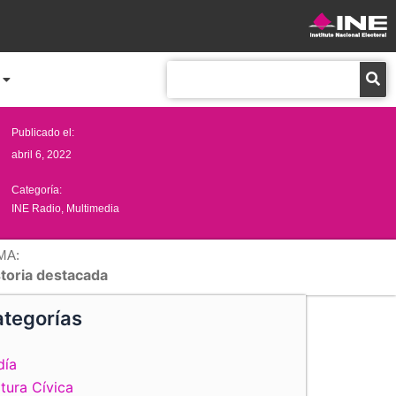
Buscar
Publicado el:
abril 6, 2022
Categoría:
INE Radio
,
Multimedia
MA:
storia destacada
tegorías
día
tura Cívica