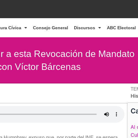
tura Cívica
Consejo General
Discursos
ABC Electoral
ir a esta Revocación de Mandato
con Víctor Bárcenas
TE
Hi
Ca
Al 
Cul
rla Humphrey, expuso que, por parte del INE, se espera