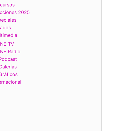
scursos
ecciones 2025
eciales
tados
ltimedia
INE TV
INE Radio
Podcast
Galerías
Gráficos
ernacional