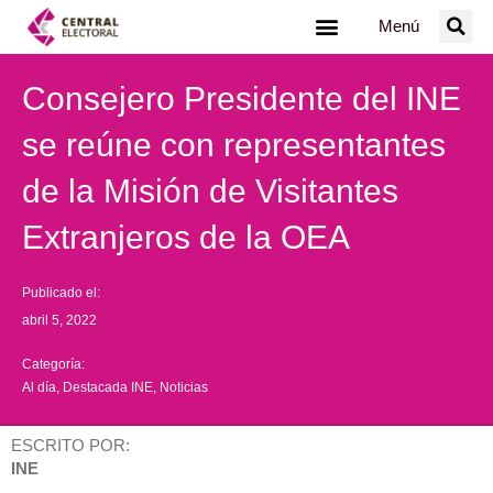
Ir
Menú
al
contenido
Consejero Presidente del INE
se reúne con representantes
de la Misión de Visitantes
Extranjeros de la OEA
Publicado el:
abril 5, 2022
Categoría:
Al día
,
Destacada INE
,
Noticias
ESCRITO POR:
INE