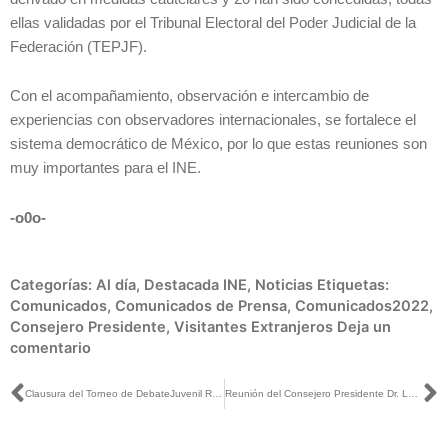
ellas validadas por el Tribunal Electoral del Poder Judicial de la
Federación (TEPJF).
Con el acompañamiento, observación e intercambio de
experiencias con observadores internacionales, se fortalece el
sistema democrático de México, por lo que estas reuniones son
muy importantes para el INE.
-o0o-
Categorías:
Al día
,
Destacada INE
,
Noticias
Etiquetas:
Comunicados
,
Comunicados de Prensa
,
Comunicados2022
,
Consejero Presidente
,
Visitantes Extranjeros
Deja un
comentario
Ant
S
Clausura del Torneo de DebateJuvenil Revocación de Mandato
Reunión del Consejero Presidente Dr. Lorenzo Córdova Vianello con visitantes extranjeros de la OEA