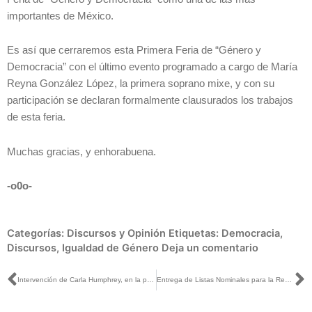
importantes de México.
Es así que cerraremos esta Primera Feria de “Género y
Democracia” con el último evento programado a cargo de María
Reyna González López, la primera soprano mixe, y con su
participación se declaran formalmente clausurados los trabajos
de esta feria.
Muchas gracias, y enhorabuena.
-o0o-
Categorías:
Discursos y Opinión
Etiquetas:
Democracia
,
Discursos
,
Igualdad de Género
Deja un comentario
Ant
S
Intervención de Carla Humphrey, en la presentación de la obra de teatro, Matilde, en el marco de la 1era. Feria del libro INE, Igualdad de Género y Democracia
Entrega de Listas Nominales para la Revocación de Mandato a Presidentes de los siete Consejos Distritales del INE Sonora