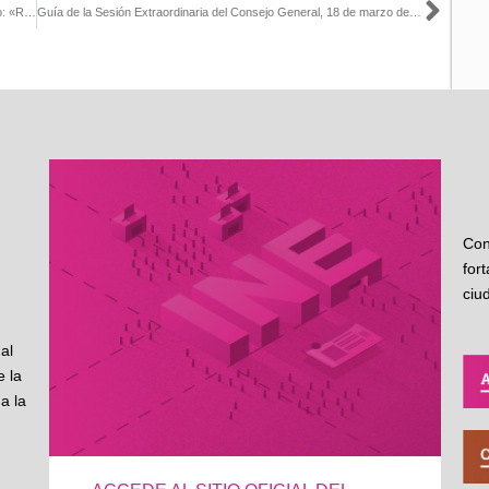
Sigu
Artículo escrito por la Consejera Electoral Carla Humphrey, titulado: «Reformas y ajustes de Ley en materia de paridad y género» (La Silla Rota)
Guía de la Sesión Extraordinaria del Consejo General, 18 de marzo de 2022
Con
for
ciu
al
 la
a la