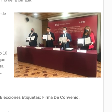
mino de la jornada.
o de
a
o 10
 que
ara
la
 Elecciones
Etiquetas:
Firma De Convenio
,