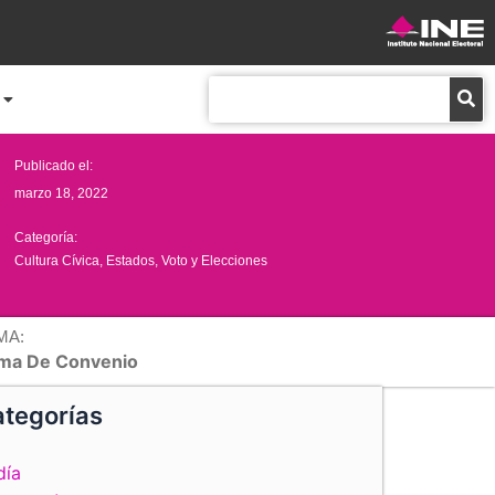
Buscar
Publicado el:
marzo 18, 2022
Categoría:
Cultura Cívica
,
Estados
,
Voto y Elecciones
MA:
rma De Convenio
tegorías
día