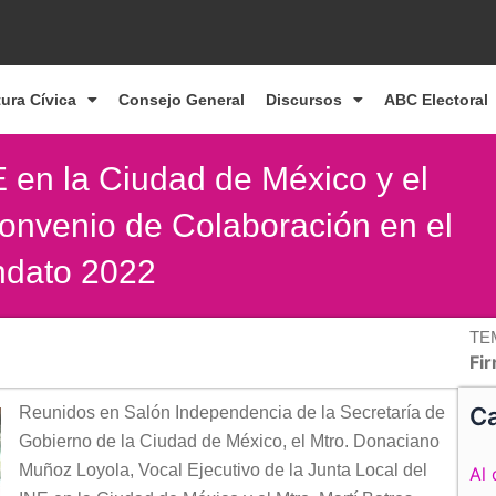
tura Cívica
Consejo General
Discursos
ABC Electoral
E en la Ciudad de México y el
onvenio de Colaboración en el
ndato 2022
TE
Fi
Ca
Reunidos en Salón Independencia de la Secretaría de
Gobierno de la Ciudad de México, el Mtro. Donaciano
Muñoz Loyola, Vocal Ejecutivo de la Junta Local del
Al 