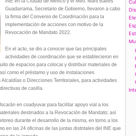
INE en la Ciudad de México y el Mtro. Martí Batres
Cul
Guadarrama, Secretario de Gobierno, llevaron a cabo
Di
la firma del Convenio de Coordinación para la
El
implementación de acciones con motivo de la
Esp
Revocación de Mandato 2022.
Es
Mu
En el acto, se dio a conocer que las principales
actividades de coordinación que se establecieron en
ito de espacios para colocar y distribuir materiales de
así como el préstamo y uso de instalaciones
Alcaldías o Direcciones Territoriales, para actividades
irectivas de casilla.
Int
ocarán en coadyuvar para facilitar apoyo vial a los
ateriales destinados a la Revocación de Mandato; así
itoreo durante el desarrollo de la misma, en torno a los
mo en las 24 oficinas de las juntas distritales del INE que