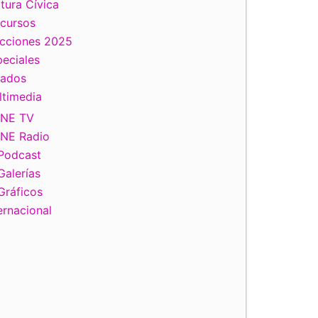
tura Cívica
scursos
ecciones 2025
eciales
tados
ltimedia
INE TV
INE Radio
Podcast
Galerías
Gráficos
ernacional