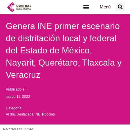
Ir
Menú
al
contenido
Genera INE primer escenario
de distritación local y federal
del Estado de México,
Nayarit, Querétaro, Tlaxcala y
Veracruz
Publicado el:
marzo 11, 2022
Categoría:
Al día
,
Destacada INE
,
Noticias
ESCRITO POR: