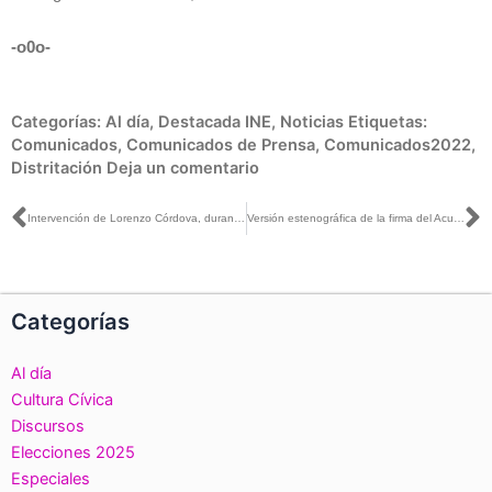
-o0o-
Categorías:
Al día
,
Destacada INE
,
Noticias
Etiquetas:
Comunicados
,
Comunicados de Prensa
,
Comunicados2022
,
Distritación
Deja un comentario
Ant
S
Intervención de Lorenzo Córdova, durante la firma del Acuerdo por la Integridad Electoral del Proceso Electoral 2021-2022
Versión estenográfica de la firma del Acuerdo por la Integridad Electoral y Colaboración Ciudadana
Categorías
Al día
Cultura Cívica
Discursos
Elecciones 2025
Especiales