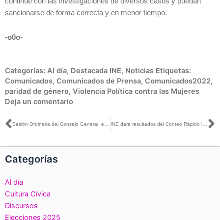
continúe con las investigaciones de diversos casos y puedan
sancionarse de forma correcta y en menor tiempo.
-o0o-
Categorías:
Al día
,
Destacada INE
,
Noticias
Etiquetas:
Comunicados
,
Comunicados de Prensa
,
Comunicados2022
,
paridad de género
,
Violencia Política contra las Mujeres
Deja un comentario
Ant
S
Sesión Ordinaria del Consejo General, el día 25 de febrero de 2022
INE dará resultados del Conteo Rápido la misma noche de la Jornada para la Revocación de Mandato
Categorías
Al día
Cultura Cívica
Discursos
Elecciones 2025