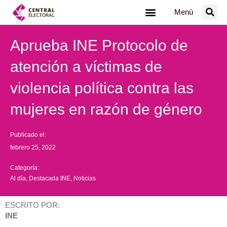
Ir
Menú
al
contenido
Aprueba INE Protocolo de
atención a víctimas de
violencia política contra las
mujeres en razón de género
Publicado el:
febrero 25, 2022
Categoría:
Al día
,
Destacada INE
,
Noticias
ESCRITO POR:
INE