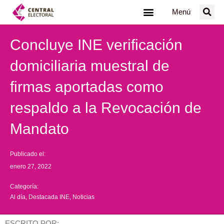
Ir
Menú
al
contenido
Concluye INE verificación
domiciliaria muestral de
firmas aportadas como
respaldo a la Revocación de
Mandato
Publicado el:
enero 27, 2022
Categoría:
Al día
,
Destacada INE
,
Noticias
ESCRITO POR: