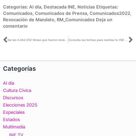
Categorías:
Al día
,
Destacada INE
,
Noticias
Etiquetas:
Comunicados
,
Comunicados de Prensa
,
Comunicados2022
,
Revocación de Mandato
,
RM_Comunicados
Deja un
comentario
Ant
S
De las 4,442,032 firmas que fueron revisadas con la Lista Nominal, 990,189 constituyen las inconsistencias detectadas por el INE en la revisión de apoyos para la Revocación de Mandato
Consulta las fechas para tramitar tu INE y poder participar en la Revocación de Mandato que se realizará el próximo 10 de abril
Categorías
Al día
Cultura Cívica
Discursos
Elecciones 2025
Especiales
Estados
Multimedia
INE TV