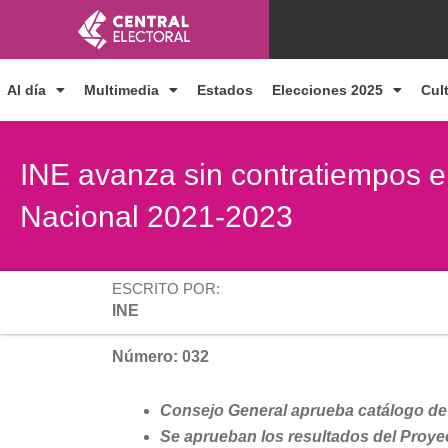
Ir
al
contenido
Al día
Multimedia
Estados
Elecciones 2025
Cul
INE avanza sin contratiempos en 
Nacional 2021-2023
ESCRITO POR:
INE
Número: 032
Consejo General aprueba catálogo de
Se aprueban los resultados del Proy