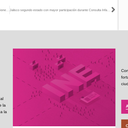
Sigu
Aguascalientes y Tamaulipas tendrán voto electrónico en las elecciones de 2022
Jalisco segundo estado con mayor participación durante Consulta Infantil y Juvenil 2021: Carlos Manuel Rodríguez
Con
for
ciu
al
 la
a la