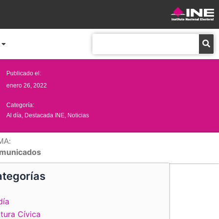
Buscar
Publicado el:
enero 26, 2022
Categoría:
Al día
,
Destacada INE
,
Noticias
MA:
municados
tegorías
día
tura Cívica