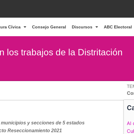
tura Cívica
Consejo General
Discursos
ABC Electoral
los trabajos de la Distritación
TE
Co
Ca
 municipios y secciones de 5 estados
Al 
ecto Reseccionamiento 2021
Cul