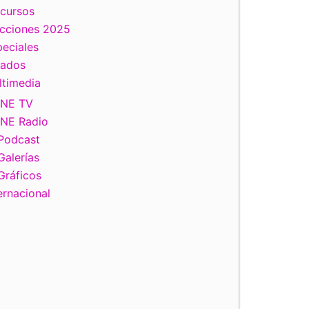
scursos
ecciones 2025
eciales
tados
ltimedia
INE TV
INE Radio
Podcast
Galerías
Gráficos
ernacional