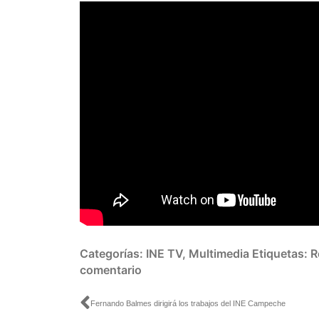
Categorías:
INE TV
,
Multimedia
Etiquetas:
R
comentario
Ant
Fernando Balmes dirigirá los trabajos del INE Campeche