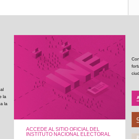
Con
for
ciu
al
 la
a la
ACCEDE AL SITIO OFICIAL DEL
INSTITUTO NACIONAL ELECTORAL