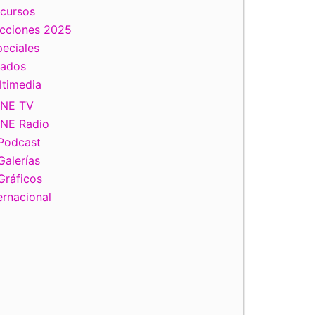
scursos
ecciones 2025
eciales
tados
ltimedia
INE TV
INE Radio
Podcast
Galerías
Gráficos
ernacional
iente