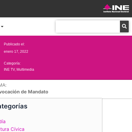
Buscar
Publicado el:
enero 17, 2022
Categoría:
INE TV
,
Multimedia
MA:
vocación de Mandato
tegorías
día
tura Cívica