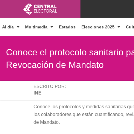
Ir
al
contenido
Al día
Multimedia
Estados
Elecciones 2025
Cul
Conoce el protocolo sanitario pa
Revocación de Mandato
ESCRITO POR:
INE
Conoce los protocolos y medidas sanitarias que
los colaboradores que están cuantificando, rev
de Mandato.