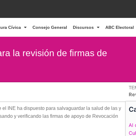
tura Cívica
Consejo General
Discursos
ABC Electoral
ra la revisión de firmas de
TE
Re
Ca
 el INE ha dispuesto para salvaguardar la salud de las y
isando y verificando las firmas de apoyo de Revocación
Al 
Cul