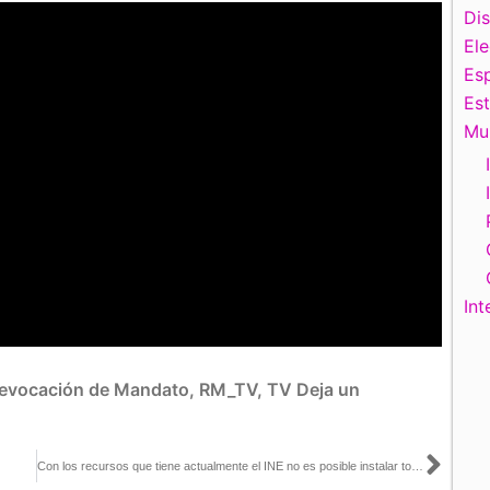
Di
El
Esp
Es
Mu
Int
evocación de Mandato
,
RM_TV
,
TV
Deja un
Sigu
Con los recursos que tiene actualmente el INE no es posible instalar todas las casillas para la consulta: José Roberto Ruiz con Azucena Uresti