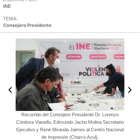
INE
TEMA:
Consejero Presidente
renzo
Recorrido del Consejero Presidente Dr. Lorenzo
Reco
retario
Córdova Vianello, Edmundo Jacbo Molina Secretario
Córdov
acional
Ejecutivo y René Miranda Jaimes al Centro Nacional
Ejecut
de Impresión (Charco Azul).