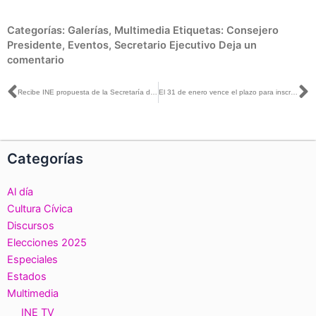
Categorías:
Galerías
,
Multimedia
Etiquetas:
Consejero
Presidente
,
Eventos
,
Secretario Ejecutivo
Deja un
comentario
Ant
S
Recibe INE propuesta de la Secretaría de Gobernación para obtener recursos para Revocación de Mandato
El 31 de enero vence el plazo para inscribirse al Padrón Electoral y obtener su Credencial para Votar (CPV)
Categorías
Al día
Cultura Cívica
Discursos
Elecciones 2025
Especiales
Estados
Multimedia
INE TV