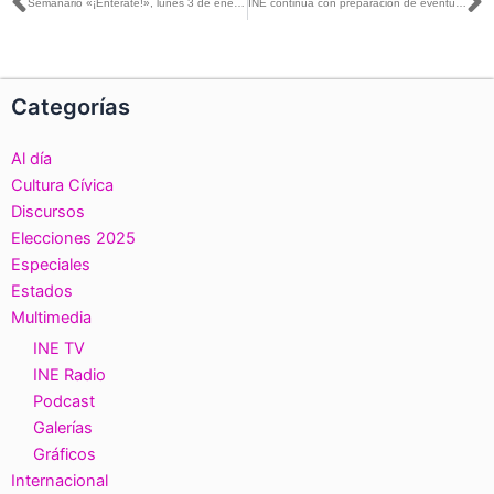
Ant
S
Semanario «¡Entérate!», lunes 3 de enero de 2022
INE continúa con preparación de eventual revocación de mandato; Jaime Rivera en MVS Noticias
Categorías
Al día
Cultura Cívica
Discursos
Elecciones 2025
Especiales
Estados
Multimedia
INE TV
INE Radio
Podcast
Galerías
Gráficos
Internacional