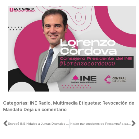
Categorías:
INE Radio
,
Multimedia
Etiquetas:
Revocación de
Mandato
Deja un comentario
Ant
S
Entregó INE Hidalgo a Juntas Distritales exámenes para SE y CAE para PEL 2021-2022
Inician transmisiones de Precampaña para la elección de gubernatura en Tamaulipas