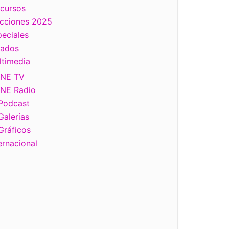
scursos
ecciones 2025
eciales
tados
ltimedia
INE TV
INE Radio
Podcast
Galerías
Gráficos
ernacional