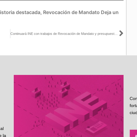
istoria destacada
,
Revocación de Mandato
Deja un
Sigu
Continuará INE con trabajos de Revocación de Mandato y presupuesto existente
Con
for
ciu
al
 la