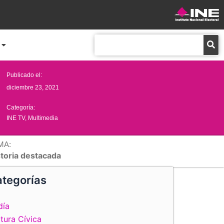
Buscar
Publicado el:
diciembre 23, 2021
Categoría:
INE TV
,
Multimedia
MA:
storia destacada
tegorías
día
tura Cívica