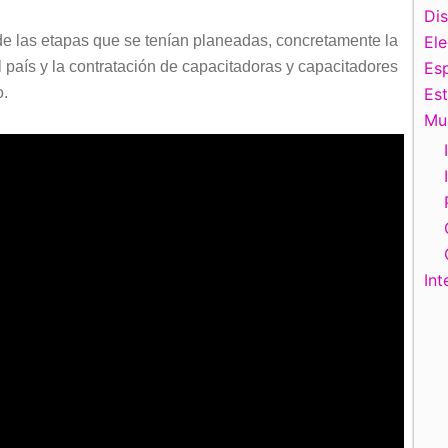
Di
 de las etapas que se tenían planeadas, concretamente la
El
el país y la contratación de capacitadoras y capacitadores
Esp
o.
Es
Mu
Int