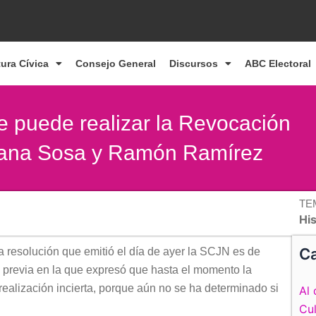
tura Cívica
Consejo General
Discursos
ABC Electoral
ue puede realizar la Revocación
liana Sosa y Ramón Ramírez
TE
Hi
Ca
la resolución que emitió el día de ayer la SCJN es de
n previa en la que expresó que hasta el momento la
ealización incierta, porque aún no se ha determinado si
Al 
Cul