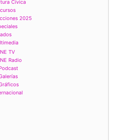
tura Cívica
scursos
ecciones 2025
eciales
tados
ltimedia
INE TV
INE Radio
Podcast
Galerías
Gráficos
ernacional