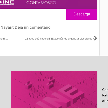
Descarga
:
Nayarit
Deja un comentario
Sigu
El 16 de noviembre el INE comenzó los Foros Estatales sobre la Distritación Nacional 2021-2023
¿Sabes qué hace el INE además de organizar elecciones?
Con
for
ciu