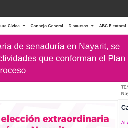
tura Cívica
Consejo General
Discursos
ABC Electoral
ria de senaduría en Nayarit, se
ctividades que conforman el Plan
proceso
TE
Na
Ca
Al 