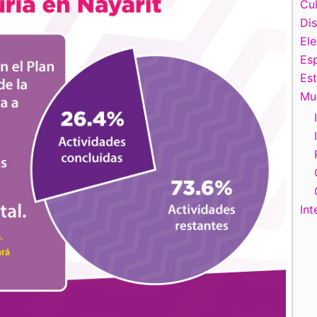
Cul
Di
El
Esp
Es
Mu
Int