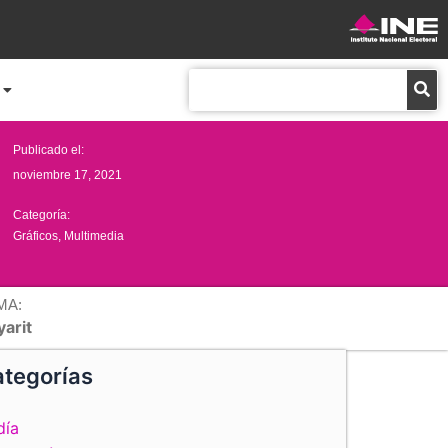
Buscar
Publicado el:
noviembre 17, 2021
Categoría:
Gráficos
,
Multimedia
MA:
yarit
tegorías
día