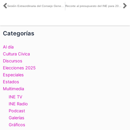
Ant
S
Sesión Extraordinaria del Consejo General, realizada el día 10 de noviembre de 2021
Recorte al presupuesto del INE para 2022 tendría serias consecuencias: Jaime Rivera con Helena Lozano
Categorías
Al día
Cultura Cívica
Discursos
Elecciones 2025
Especiales
Estados
Multimedia
INE TV
INE Radio
Podcast
Galerías
Gráficos