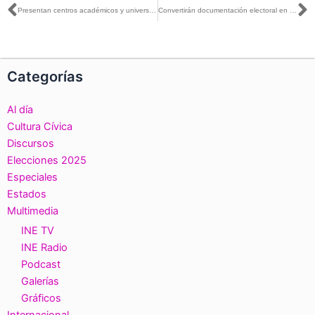
Ant
S
Presentan centros académicos y universidades investigaciones apoyadas por el Fondo de Apoyo a la Observación Electoral 2021
Convertirán documentación electoral en libros de texto: INE Tabasco
Categorías
Al día
Cultura Cívica
Discursos
Elecciones 2025
Especiales
Estados
Multimedia
INE TV
INE Radio
Podcast
Galerías
Gráficos
Internacional