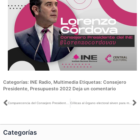
Categorías:
INE Radio
,
Multimedia
Etiquetas:
Consejero
Presidente
,
Presupuesto 2022
Deja un comentario
Ant
S
Comparecencia del Consejero Presidente del INE arroja balance positivo: Ciro Murayama con Javier Solórzano
Críticas al órgano electoral sirven para mejorar el trabajo: Lorenzo Córdova con José Cárdenas
Categorías