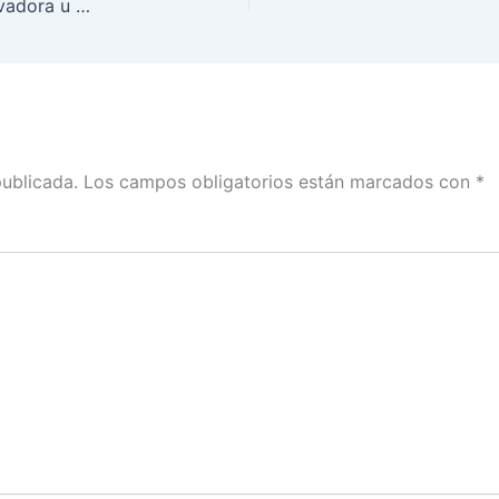
INE Quintana Roo invita a participar como Observadora u Observador Electoral para el Proceso Electoral Local 2021-2022
publicada.
Los campos obligatorios están marcados con
*