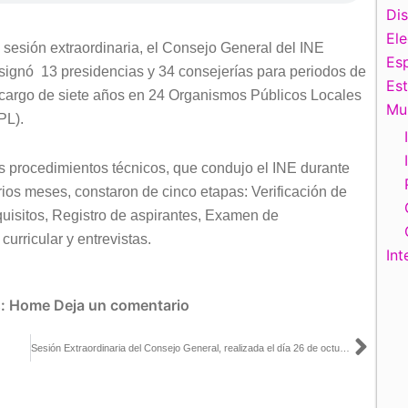
Di
El
 sesión extraordinaria, el Consejo General del INE
Esp
signó 13 presidencias y 34 consejerías para periodos de
Es
cargo de siete años en 24 Organismos Públicos Locales
Mu
PL).
s procedimientos técnicos, que condujo el INE durante
rios meses, constaron de cinco etapas: Verificación de
quisitos, Registro de aspirantes, Examen de
urricular y entrevistas.
Int
s:
Home
Deja un comentario
Sigu
Sesión Extraordinaria del Consejo General, realizada el día 26 de octubre de 2021.