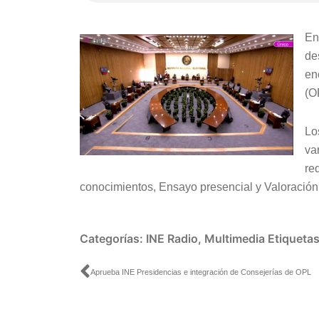
En
de
en
(O
Lo
va
re
conocimientos, Ensayo presencial y Valoración c
Categorías:
INE Radio
,
Multimedia
Etiqueta
Ant
Aprueba INE Presidencias e integración de Consejerías de OPL