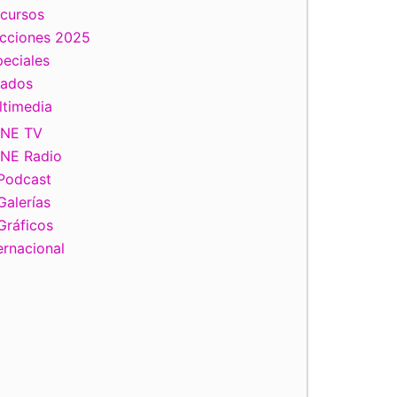
scursos
ecciones 2025
eciales
tados
ltimedia
INE TV
INE Radio
Podcast
Galerías
Gráficos
ernacional
iente