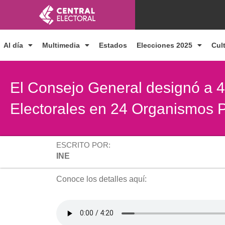
Ir
al
contenido
Al día
Multimedia
Estados
Elecciones 2025
Cul
El Consejo General designó a 
Electorales en 24 Organismos P
ESCRITO POR:
INE
Conoce los detalles aquí: