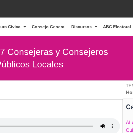
tura Cívica
Consejo General
Discursos
ABC Electoral
47 Consejeras y Consejeros
úblicos Locales
TE
Ho
Ca
Al 
Cul