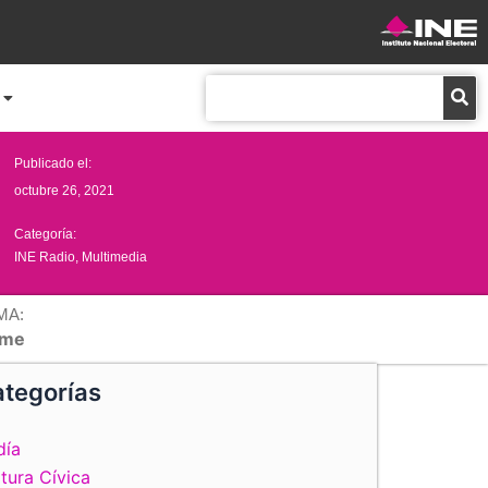
Buscar
Publicado el:
octubre 26, 2021
Categoría:
INE Radio
,
Multimedia
MA:
me
tegorías
día
tura Cívica