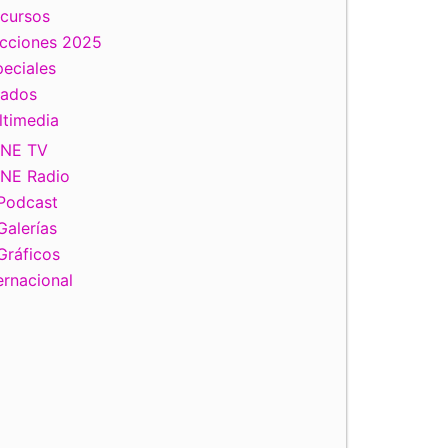
scursos
ecciones 2025
eciales
tados
ltimedia
INE TV
INE Radio
Podcast
Galerías
Gráficos
ernacional