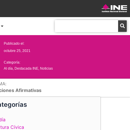
Buscar
Publicado el:
octubre 25, 2021
Categoría:
Al día
,
Destacada INE
,
Noticias
MA:
ciones Afirmativas
tegorías
día
tura Cívica