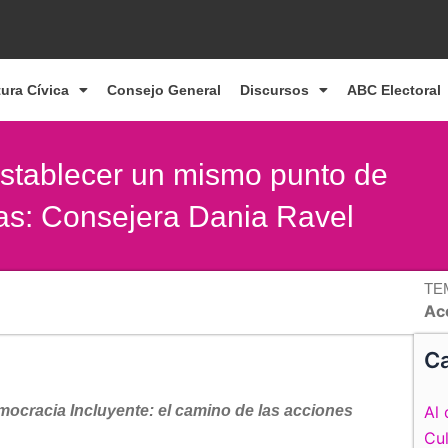
tura Cívica
Consejo General
Discursos
ABC Electoral
establecer un mismo punto de
as: Consejera Dania Ravel
TE
Ac
Ca
mocracia Incluyente: el camino de las acciones
Al 
Cul