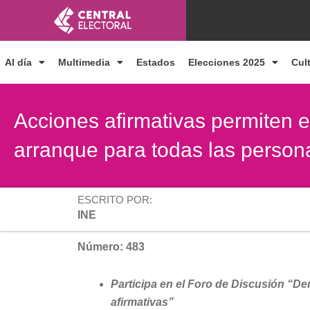
Ir
al
contenido
Al día
Multimedia
Estados
Elecciones 2025
Cul
Acciones afirmativas permiten 
arranque para todas las person
ESCRITO POR:
INE
Número: 483
Participa en el Foro de Discusión “De
afirmativas”