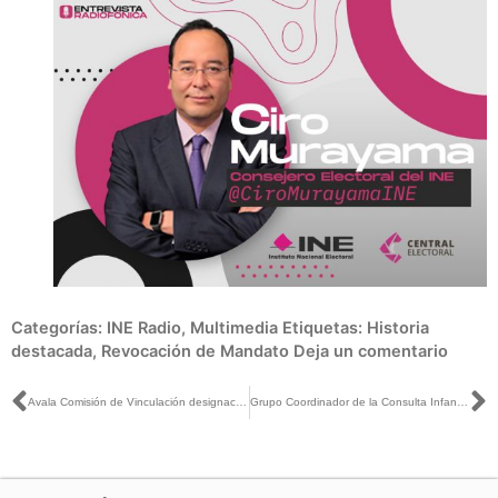
Categorías:
INE Radio
,
Multimedia
Etiquetas:
Historia
destacada
,
Revocación de Mandato
Deja un comentario
Ant
S
Avala Comisión de Vinculación designación de 15 presidencias y 34 consejerías de OPL
Grupo Coordinador de la Consulta Infantil y Juvenil 2021 celebra segunda reunión de trabajo en Tamaulipas