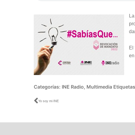
La
pr
da
El
e
Categorías:
INE Radio
,
Multimedia
Etiqueta
Ant
Yo soy mi INE