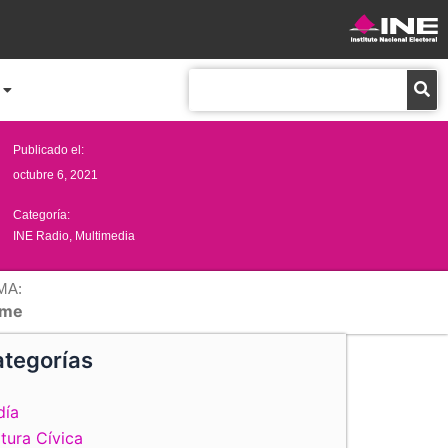
Buscar
Publicado el:
octubre 6, 2021
Categoría:
INE Radio
,
Multimedia
MA:
me
tegorías
día
tura Cívica