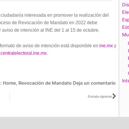
Di
El
 ciudadanía interesada en promover la realización del
Esp
oceso de Revocación de Mandato en 2022 debe
Es
r aviso de intención al INE del 1 al 15 de octubre.
Mu
 formato de aviso de intención está disponible en
ine.mx
y
n
centralelectoral.ine.mx
.
Int
s:
Home
,
Revocación de Mandato
Deja un comentario
Sigu
Entrada siguiente