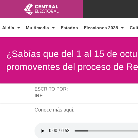
Ir
al
contenido
Al día
Multimedia
Estados
Elecciones 2025
Cul
¿Sabías que del 1 al 15 de octu
promoventes del proceso de R
ESCRITO POR:
INE
Conoce más aquí: