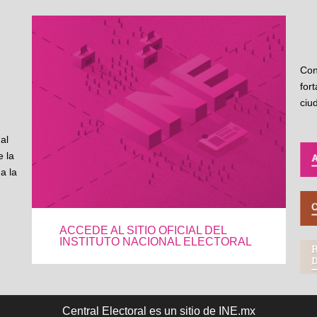
Con
for
ciu
al
 la
a la
ACCEDE AL SITIO OFICIAL DEL
INSTITUTO NACIONAL ELECTORAL
Central Electoral es un sitio de INE.mx