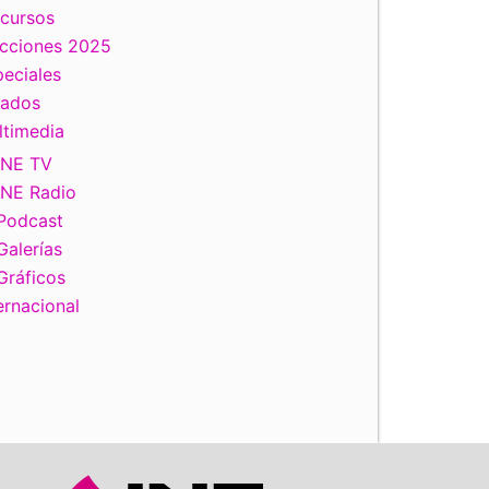
scursos
ecciones 2025
eciales
tados
ltimedia
INE TV
INE Radio
Podcast
Galerías
Gráficos
ernacional
iente