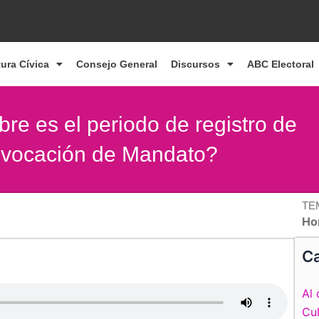
tura Cívica
Consejo General
Discursos
ABC Electoral
bre es el periodo de registro de
evocación de Mandato?
TE
Ho
Ca
Al 
Cul