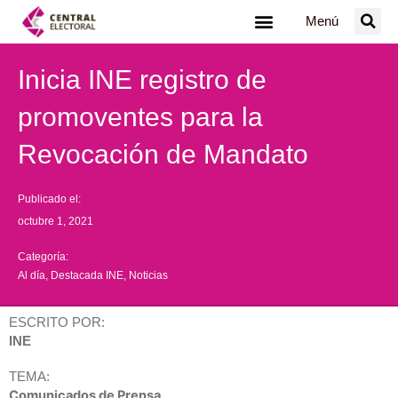
Ir
Menú
al
contenido
Inicia INE registro de
promoventes para la
Revocación de Mandato
Publicado el:
octubre 1, 2021
Categoría:
Al día
,
Destacada INE
,
Noticias
ESCRITO POR:
INE
TEMA:
Comunicados de Prensa