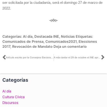
ser solicitada por la ciudadanía, será el domingo 27 de marzo de
2022.
-o0o-
Categorías:
Al día
,
Destacada INE
,
Noticias
Etiquetas:
Comunicados de Prensa
,
Comunicados2021
,
Elecciones
2017
,
Revocación de Mandato
Deja un comentario
Ant
S
Artículo escrito por la Consejera Electoral Carla Humphrey, titulado: «El ABC de la Revocación de Mandato», publicado en La Silla Rota
A más tardar el 29 de octubre el INE aprobará la designación de 52 consejeras y consejeros electorales
Categorías
Al día
Cultura Cívica
Discursos