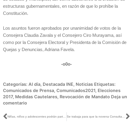
estructuras gubernamentales, en razón de que lo prohíbe la
Constitución.
Los asuntos fueron aprobados por unanimidad de votos de la
Consejera Claudia Zavala y el Consejero Ciro Murayama, así
como por la Consejera Electoral y Presidenta de la Comisión de
Quejas y Denuncias, Adriana Favela.
-o0o-
Categorías:
Al día
,
Destacada INE
,
Noticias
Etiquetas:
Comunicados de Prensa
,
Comunicados2021
,
Elecciones
2017
,
Medidas Cautelares
,
Revocación de Mandato
Deja un
comentario
Ant
S
Niñas, niños y adolescentes podrán participar en la Consulta Infantil y Juvenil durante todo noviembre: INE San Luis Potosí
Se trabaja para que la novena Consulta Infantil y Juvenil sea preponderante en el estado y en el país: INE Jalisco