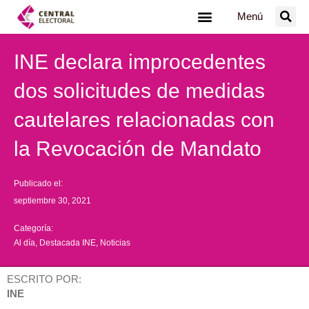
Ir
Menú
al
contenido
INE declara improcedentes
dos solicitudes de medidas
cautelares relacionadas con
la Revocación de Mandato
Publicado el:
septiembre 30, 2021
Categoría:
Al día
,
Destacada INE
,
Noticias
ESCRITO POR:
INE