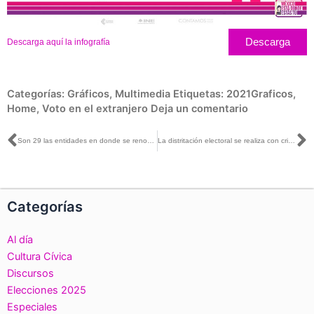
Descarga
Descarga aquí la infografía
Categorías:
Gráficos
,
Multimedia
Etiquetas:
2021Graficos
,
Home
,
Voto en el extranjero
Deja un comentario
Ant
S
Son 29 las entidades en donde se renovarán los 52 cargos de consejeras y consejeros electorales de los Organismos Públicos Locales
La distritación electoral se realiza con criterios técnicos y en apego a los principios constitucionales: Lorenzo Córdova
Categorías
Al día
Cultura Cívica
Discursos
Elecciones 2025
Especiales