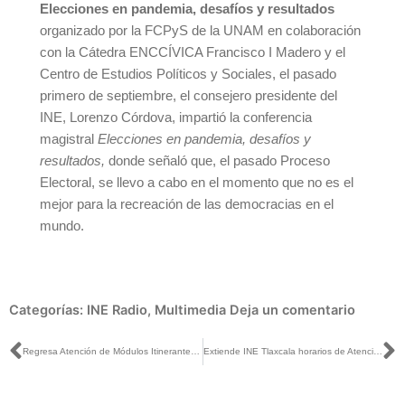
Elecciones en pandemia, desafíos y resultados
organizado por la FCPyS de la UNAM en colaboración
con la Cátedra ENCCÍVICA Francisco I Madero y el
Centro de Estudios Políticos y Sociales, el pasado
primero de septiembre, el consejero presidente del
INE, Lorenzo Córdova, impartió la conferencia
magistral
Elecciones en pandemia, desafíos y
resultados,
donde señaló que, el pasado Proceso
Electoral, se llevo a cabo en el momento que no es el
mejor para la recreación de las democracias en el
mundo.
Categorías:
INE Radio
,
Multimedia
Deja un comentario
Ant
S
Regresa Atención de Módulos Itinerantes en Baja California
Extiende INE Tlaxcala horarios de Atención en MAC Fijos