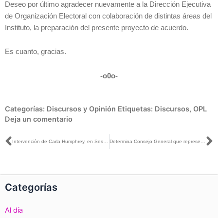
Deseo por último agradecer nuevamente a la Dirección Ejecutiva
de Organización Electoral con colaboración de distintas áreas del
Instituto, la preparación del presente proyecto de acuerdo.
Es cuanto, gracias.
-o0o-
Categorías:
Discursos y Opinión
Etiquetas:
Discursos
,
OPL
Deja un comentario
Ant
S
Intervención de Carla Humphrey, en Sesión Extraordinaria, relativo al informe del procedimiento para la revisión de los supuestos del formato 3 de 3 contra la violencia, en la elección a diputaciones al Congreso de la Unión
Determina Consejo General que representantes del PRD, PVEM y Morena en Tabasco incurrieron en Violencia Política en Razón de Género
Categorías
Al día