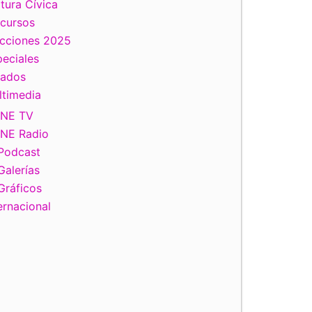
tura Cívica
scursos
ecciones 2025
eciales
tados
ltimedia
INE TV
INE Radio
Podcast
Galerías
Gráficos
ernacional