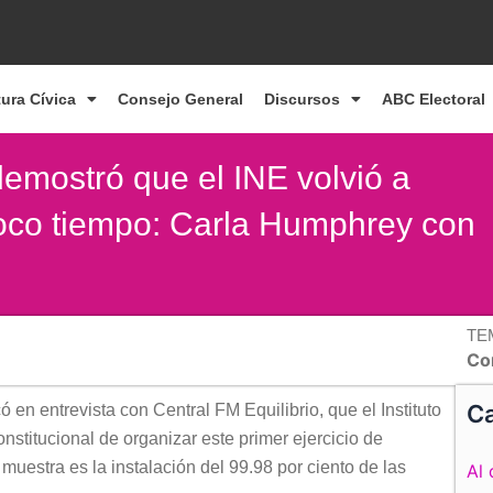
tura Cívica
Consejo General
Discursos
ABC Electoral
demostró que el INE volvió a
poco tiempo: Carla Humphrey con
TE
Co
Ca
 en entrevista con Central FM Equilibrio, que el Instituto
nstitucional de organizar este primer ejercicio de
muestra es la instalación del 99.98 por ciento de las
Al 