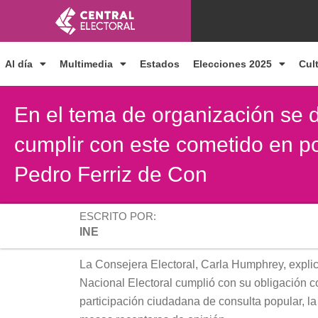
Ir
al
contenido
Al día
Multimedia
Estados
Elecciones 2025
Cul
En el tema de organización se 
cumplir con este cometido en 
Pedro Ferriz de Con
ESCRITO POR:
INE
La Consejera Electoral, Carla Humphrey, explicó
Nacional Electoral cumplió con su obligación co
participación ciudadana de consulta popular, la 