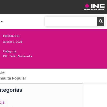
Buscar
Publicado el:
agosto 2, 2021
Categoría:
INE Radio
,
Multimedia
MA:
nsulta Popular
tegorías
día