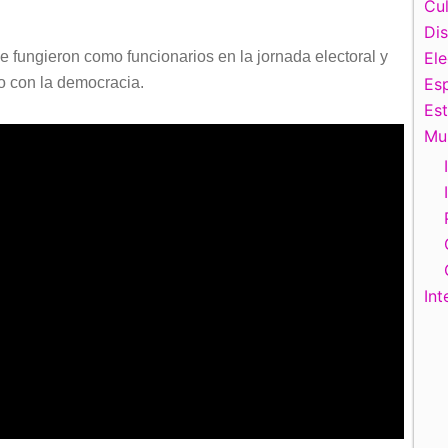
Cul
Di
 fungieron como funcionarios en la jornada electoral y
El
o con la democracia.
Esp
Es
Mu
Int