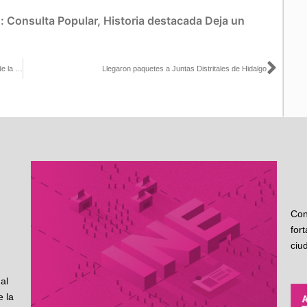
s:
Consulta Popular
,
Historia destacada
Deja un
Sigu
Versión estenográfica de la Sesión Extraordinaria (2), con motivo de la consulta popular, 1 de agosto de 2021
Llegaron paquetes a Juntas Distritales de Hidalgo
Con
for
ciu
al
 la