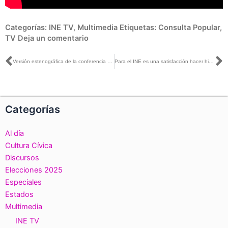
Categorías:
INE TV
,
Multimedia
Etiquetas:
Consulta Popular
,
TV
Deja un comentario
Ant
S
Versión estenográfica de la conferencia de prensa, que ofrecieron las y los Consejeros Electorales, previo a la Consulta Popular 2021
Para el INE es una satisfacción hacer historia con este primer ejercicio de consulta popular: José Roberto Ruiz con Paola Becerra
Categorías
Al día
Cultura Cívica
Discursos
Elecciones 2025
Especiales
Estados
Multimedia
INE TV