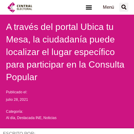
Ir
Menú
al
contenido
A través del portal Ubica tu
Mesa, la ciudadanía puede
localizar el lugar específico
para participar en la Consulta
Popular
Publicado el:
julio 28, 2021
Categoría:
Al día
,
Destacada INE
,
Noticias
ESCRITO POR: