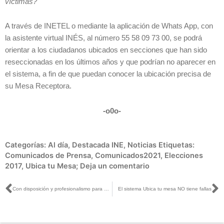
víctimas?
A través de INETEL o mediante la aplicación de Whats App, con
la asistente virtual INÉS, al número 55 58 09 73 00, se podrá
orientar a los ciudadanos ubicados en secciones que han sido
reseccionadas en los últimos años y que podrían no aparecer en
el sistema, a fin de que puedan conocer la ubicación precisa de
su Mesa Receptora.
-o0o-
Categorías:
Al día
,
Destacada INE
,
Noticias
Etiquetas:
Comunicados de Prensa
,
Comunicados2021
,
Elecciones
2017
,
Ubica tu Mesa;
Deja un comentario
Ant
S
Con disposición y profesionalismo para dar buenas cuentas a la ciudadanía con la consulta: José Roberto Ruiz con Álvaro Delgado y Alejandro Páez
El sistema Ubica tu mesa NO tiene fallas