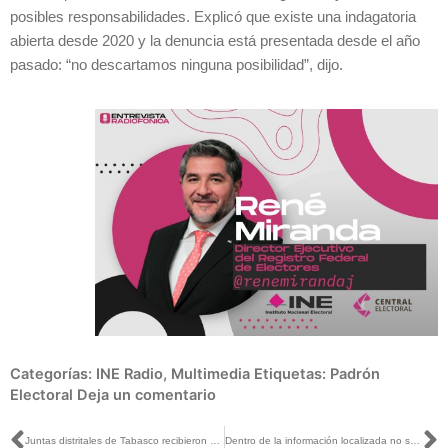
posibles responsabilidades. Explicó que existe una indagatoria
abierta desde 2020 y la denuncia está presentada desde el año
pasado: “no descartamos ninguna posibilidad”, dijo.
Categorías:
INE Radio
,
Multimedia
Etiquetas:
Padrón
Electoral
Deja un comentario
Juntas distritales de Tabasco recibieron Lista Nominal para Consulta Popular
Dentro de la información localizada no se encuentran datos biométricos de los electores: René Miranda con Javier Solórzano